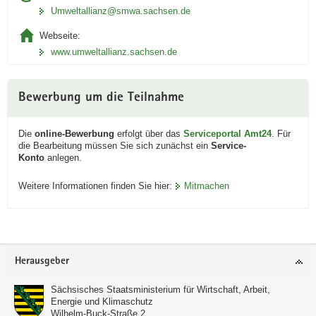
Umweltallianz@smwa.sachsen.de
Webseite:
www.umweltallianz.sachsen.de
Bewerbung um die Teilnahme
Die
online-Bewerbung
erfolgt über das
Serviceportal Amt24
. Für
die Bearbeitung müssen Sie sich zunächst ein
Service-
Konto
anlegen.
Weitere Informationen finden Sie hier:
Mitmachen
Footer-
Herausgeber
Bereich
Sächsisches Staatsministerium für Wirtschaft, Arbeit,
Energie und Klimaschutz
Wilhelm-Buck-Straße 2