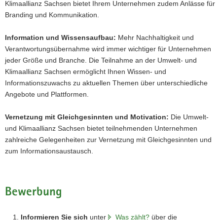
Klimaallianz Sachsen bietet Ihrem Unternehmen zudem Anlässe für
a
Branding und Kommunikation.
v
i
Information und Wissensaufbau:
Mehr Nachhaltigkeit und
g
Verantwortungsübernahme wird immer wichtiger für Unternehmen
a
jeder Größe und Branche. Die Teilnahme an der Umwelt- und
t
Klimaallianz Sachsen ermöglicht Ihnen Wissen- und
i
Informationszuwachs zu aktuellen Themen über unterschiedliche
o
Angebote und Plattformen.
n
Vernetzung mit Gleichgesinnten und Motivation:
Die Umwelt-
und Klimaallianz Sachsen bietet teilnehmenden Unternehmen
zahlreiche Gelegenheiten zur Vernetzung mit Gleichgesinnten und
zum Informationsaustausch.
Bewerbung
Informieren Sie sich
unter
Was zählt?
über die