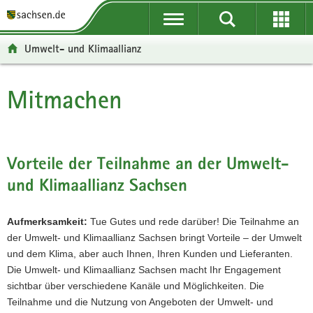
P
P
H
F
o
o
a
o
r
r
u
o
Umwelt- und Klimaallianz
t
t
p
t
a
a
t
e
l
l
i
r
Mitmachen
Hauptinhalt
ü
n
n
-
b
a
h
B
e
v
a
e
r
i
l
r
Vorteile der Teilnahme an der Umwelt-
g
g
t
e
und Klimaallianz Sachsen
r
a
i
e
t
c
i
i
h
Aufmerksamkeit:
Tue Gutes und rede darüber! Die Teilnahme an
f
o
der Umwelt- und Klimaallianz Sachsen bringt Vorteile – der Umwelt
e
n
und dem Klima, aber auch Ihnen, Ihren Kunden und Lieferanten.
n
Die Umwelt- und Klimaallianz Sachsen macht Ihr Engagement
d
sichtbar über verschiedene Kanäle und Möglichkeiten. Die
e
Teilnahme und die Nutzung von Angeboten der Umwelt- und
N